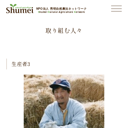
NPO法人 秀明自然農法ネットワーク
S
humei
N
atural Agriculture
N
etwork
取り組む人々
生産者3