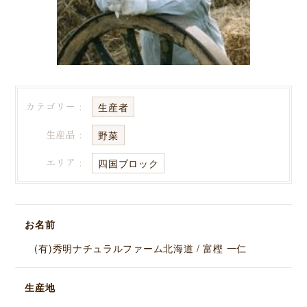
カテゴリー :
生産者
生産品 :
野菜
エリア :
四国ブロック
お名前
(有)秀明ナチュラルファーム北海道 / 富樫 一仁
生産地