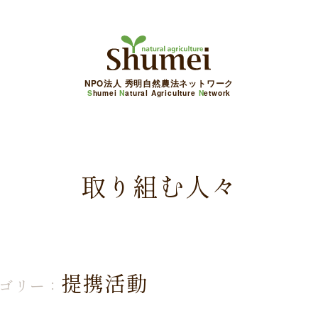
NPO法人 秀明自然農法ネットワーク
S
humei
N
atural Agriculture
N
etwork
取り組む人々
提携活動
ゴリー：