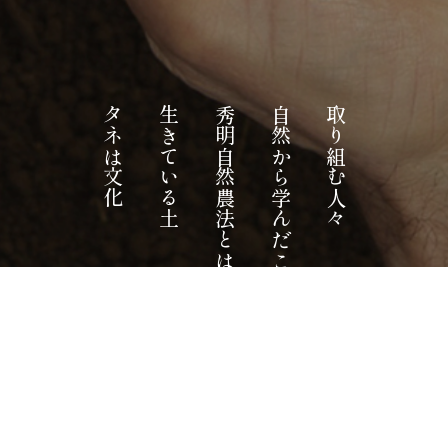
タネは文化
生きている土
秀明自然農法とは
自然から学んだこと
取り組む人々
SNNについて
お知らせ
お問い合わせ