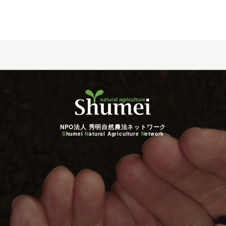
NPO法人 秀明自然農法ネットワーク
S
humei
N
atural Agriculture
N
etwork