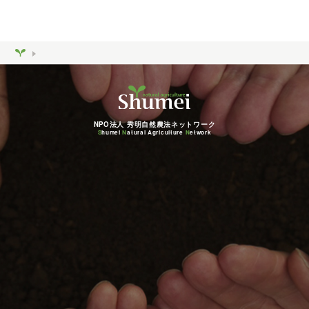
NPO法人 秀明自然農法ネットワーク
S
humei
N
atural Agriculture
N
etwork