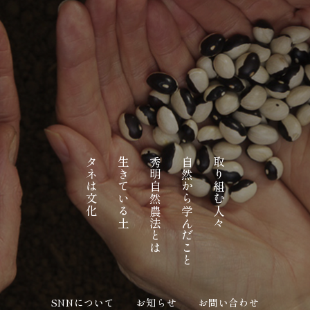
タネは文化
生きている土
秀明自然農法とは
自然から学んだこと
取り組む人々
SNNについて
お知らせ
お問い合わせ